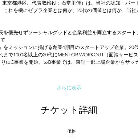
y.（本社：東京都港区、代表取締役：石堂里佳）は、当社の認知・パ
。これを機にゼブラ企業とは何か、20代の価値とは何か、当社
長を優先せずソーシャルグッドと企業利益を両立するスタート
いて
る」をミッションに掲げる創業4期目のスタートアップ企業。20
まで1000名以上の20代にMENTOR WORKOUT（面談サ
りtoC事業を開始。toB事業では、東証一部上場企業からサ
績
さらに表示
チケット詳細
価格