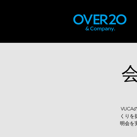
会
VUC
くりを
明会を