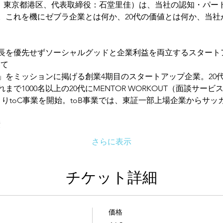
y.（本社：東京都港区、代表取締役：石堂里佳）は、当社の認知・パ
。これを機にゼブラ企業とは何か、20代の価値とは何か、当社
長を優先せずソーシャルグッドと企業利益を両立するスタート
いて
る」をミッションに掲げる創業4期目のスタートアップ企業。20
まで1000名以上の20代にMENTOR WORKOUT（面談サ
りtoC事業を開始。toB事業では、東証一部上場企業からサ
績
さらに表示
チケット詳細
価格