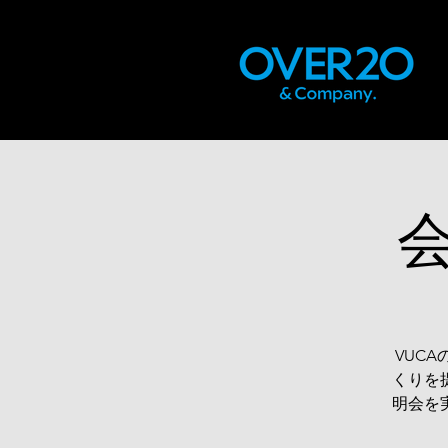
会
VUC
くりを
明会を