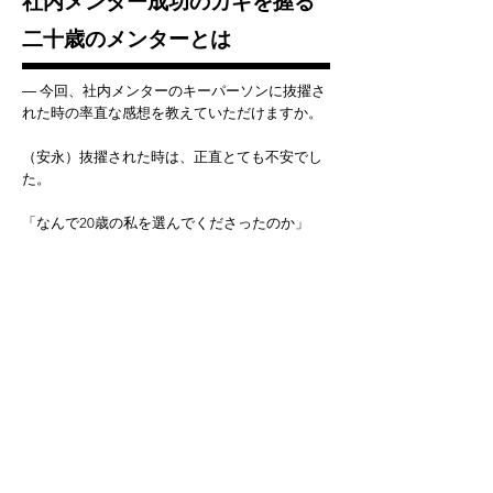
社内メンター成功のカギを握る
二十歳のメンターとは
― 今回、社内メンターのキーパーソンに抜擢さ
れた時の率直な感想を教えていただけますか。
（安永）抜擢された時は、正直とても不安でし
た。
「なんで20歳の私を選んでくださったのか」
「いろんな人がいるのに、何で私なんだろ
う？」
その際、メンターワークアウトで、メンターと
一緒に考えた不安解消の方法を実践しました。
「わからなかったら、聞いてみよう」です。
プロジェクトの話をいただいた当日に、大下さ
んに自分の感じる不安や疑問、考えを素直にぶ
つけました。その際のやり取りや、面談でも私
のことをしっかり見てくださっていることを感