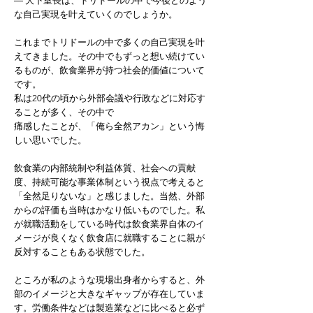
― 大下室長は、トリドールの中で今後どのよう
な自己実現を叶えていくのでしょうか。
これまでトリドールの中で多くの自己実現を叶
えてきました。その中でもずっと想い続けてい
るものが、飲食業界が持つ社会的価値について
です。
私は20代の頃から外部会議や行政などに対応す
ることが多く、その中で
痛感したことが、「俺ら全然アカン」という悔
しい思いでした。
飲食業の内部統制や利益体質、社会への貢献
度、持続可能な事業体制という視点で考えると
「全然足りないな」と感じました。当然、外部
からの評価も当時はかなり低いものでした。私
が就職活動をしている時代は飲食業界自体のイ
メージが良くなく飲食店に就職することに親が
反対することもある状態でした。
ところが私のような現場出身者からすると、外
部のイメージと大きなギャップが存在していま
す。労働条件などは製造業などに比べると必ず