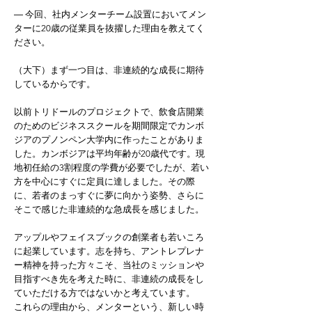
― 今回、社内メンターチーム設置においてメン
ターに20歳の従業員を抜擢した理由を教えてく
ださい。
（大下）まず一つ目は、非連続的な成長に期待
しているからです。
以前トリドールのプロジェクトで、飲食店開業
のためのビジネススクールを期間限定でカンボ
ジアのプノンペン大学内に作ったことがありま
した。カンボジアは平均年齢が20歳代です。現
地初任給の3割程度の学費が必要でしたが、若い
方を中心にすぐに定員に達しました。その際
に、若者のまっすぐに夢に向かう姿勢、さらに
そこで感じた非連続的な急成長を感じました。
アップルやフェイスブックの創業者も若いころ
に起業しています。志を持ち、アントレプレナ
ー精神を持った方々こそ、当社のミッションや
目指すべき先を考えた時に、非連続の成長をし
ていただける方ではないかと考えています。
これらの理由から、メンターという、新しい時