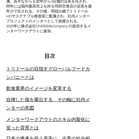
属。高卒ながらも翌年から3店舗の店長を任され、
同年には国内最高売上を誇る羽田空港店の店長を最
年少で任される。その後、弱冠20歳でトリドール
HDサステナブル推進室に配属され、社内メンター
プロジェクトのメンターとして抜擢される。
2020年に株式会社OVER20&Company.の提供するメ
ンターワークアウトに参加。
​目次
トリドールの目指すグローバルフードカ
ンパニーとは
飲食業界のイメージを変革する
自律した個を輩出する、その軸に社内メ
ンターの意図
メンターワークアウトのスキル内製化に
至った背景とは