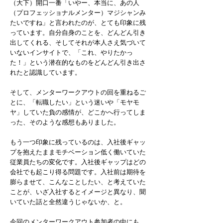
（大下）開口一番「いやー、本当に、あの人
（プロフェッショナルメンター）マジシャンみ
たいですね」と言われたのが、とても印象に残
っています。自分自身のことを、どんどん引き
出してくれる、そしてそれが本人さえ気づいて
いないインサイトで、「これ、やりたかっ
た！」という潜在的なものをどんどん引き出さ
れたと認識しています。
そして、メンターワークアウトの回を重ねるご
とに、「転職したい」という迷いや「モヤモ
ヤ」していた負の感情が、どこかへ行ってしま
った、そのような感想もありました。
もう一つ印象に残っているのは、入社後ギャッ
プを抱えたままモチベーション低く働いていた
従業員たちの変化です。入社後ギャップはどの
会社でも起こり得る問題です。入社前は期待を
膨らませて、こんなことしたい、と考えていた
ことが、いざ入社するとイメージと異なり、聞
いていた話と全然違うじゃないか、と。
今回のメンターワークアウト参加者の中にも、