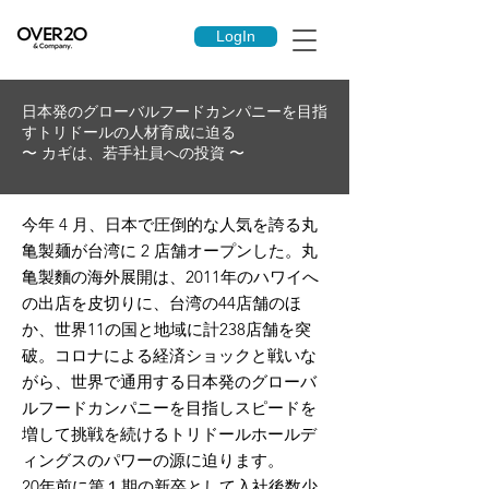
LogIn
日本発のグローバルフードカンパニーを目指
す
トリドールの人材育成に迫る
〜 カギは、若手社員への投資 〜
今年 4 月、日本で圧倒的な人気を誇る丸
亀製麺が台湾に 2 店舗オープンした。丸
亀製麵の海外展開は、2011年のハワイへ
の出店を皮切りに、台湾の44店舗のほ
か、世界11の国と地域に計238店舗を突
破。コロナによる経済ショックと戦いな
がら、世界で通用する日本発のグローバ
ルフードカンパニーを目指しスピードを
増して挑戦を続けるトリドールホールデ
ィングスのパワーの源に迫ります。
20年前に第１期の新卒として入社後数少