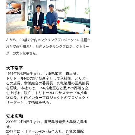
左から、20歳で社内メンタリングプロジェクトに抜擢さ
れた安永裕和さん、社内メンタリングプロジェクトリー
ダーの大下航平さん。
大下浩平
1978年9月29日生まれ。兵庫県加古川市出身。
トリドールHDの第1期新卒として入社後、とりどー
るの店長、労働組合の委員長、丸亀製麺の営業部長
を経験。本社では、CSR推進室など数々の部署を立
ち上げる。現在、トリドールHDサステナブル推進
室室長。社内メンタープロジェクトのプロジェクト
リーダーとして指揮を執る。
安永広和
2000年12月4日生まれ。鹿児島県奄美大島徳之島出
身。
2019年にトリドールHDへ新卒入社、丸亀製麺配