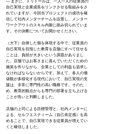
― まさに、トリドールは、一人一人の従業員の
自己実現と企業成長をリンクさせる取組みをさ
れていますが、今回当プロジェクトの成功を確
信して社内メンターチームを設置し、メンター
ワークアウトのスキル内製に踏み切られていま
す。その決断についてお聞かせください。
（大下）自律した個を体現する中で、従業員の
自己実現を目指した教育を店舗にすべて任せる
ことは、負担が大きいという課題がありまし
た。店舗ではお客さまに喜んでいただくための
施策を作りながら、企業としての利益も追求し
なければならないからです。加えて、各人の価
値観が多様化する現代において、自己実現の支
援は、非常に専門性の高い職務です。そのた
め、教育的観点からも専門の部署を立ち上げる
ことが良いと判断しました。
店舗の上司による目標管理と、社内メンターに
よる、セルフエスティーム（自己肯定感）を高
めることで、自己実現できる従業員が増えてい
くと確信しました。