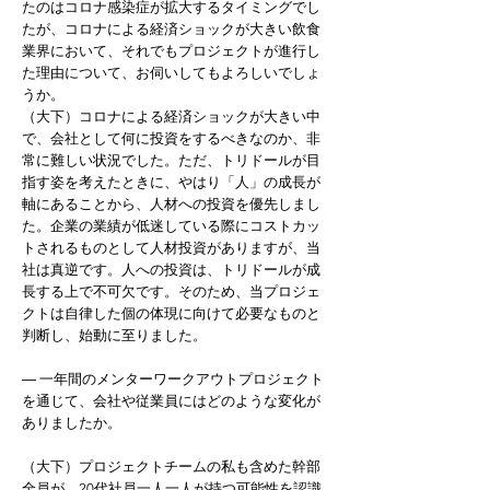
たのはコロナ感染症が拡大するタイミングでし
たが、コロナによる経済ショックが大きい飲食
業界において、それでもプロジェクトが進行し
た理由について、お伺いしてもよろしいでしょ
うか。
（大下）コロナによる経済ショックが大きい中
で、会社として何に投資をするべきなのか、非
常に難しい状況でした。ただ、トリドールが目
指す姿を考えたときに、やはり「人」の成長が
軸にあることから、人材への投資を優先しまし
た。企業の業績が低迷している際にコストカッ
トされるものとして人材投資がありますが、当
社は真逆です。人への投資は、トリドールが成
長する上で不可欠です。そのため、当プロジェ
クトは自律した個の体現に向けて必要なものと
判断し、始動に至りました。
― 一年間のメンターワークアウトプロジェクト
を通じて、会社や従業員にはどのような変化が
ありましたか。
（大下）プロジェクトチームの私も含めた幹部
全員が、20代社員一人一人が持つ可能性を認識