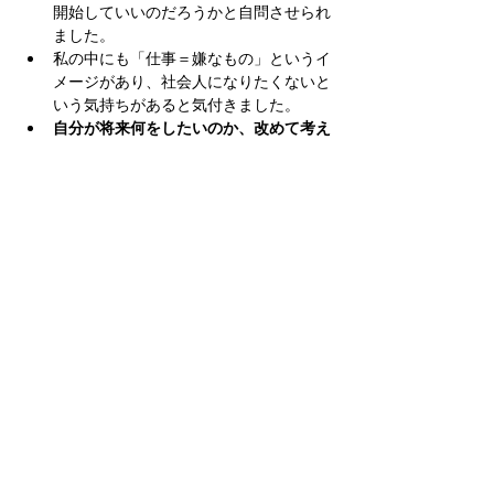
開始していいのだろうかと自問させられ
ました。
私の中にも「仕事＝嫌なもの」というイ
メージがあり、社会人になりたくないと
いう気持ちがあると気付きました。
⾃分が将来何をしたいのか、改めて考え
る機会
となった。
さらに表示
チケット詳細
完売
チケットの種類
参加する
詳細を見る
価格