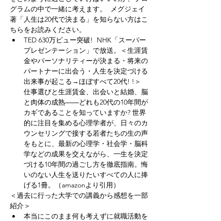
グラムの中で一緒に考えます。  メグジェイ
著「人生は20代で決まる」を知らない方はこ
ちらをお読みください。
TED 630万ビュー突破!  NHK「スーパー
プレゼンテーション」で放送。＜生涯賃
金やパーソナリティーが決まる・将来の
パートナーに出会う・人生を決定づける
出来事が起こる→ほぼすべて20代! !＞　
仕事選びと生涯賃金、出会いと結婚、脳
と肉体の成熟――どれも20代の10年間が
カギであることを知っていますか? 世界
的に注目を集める心理学者が、日々のカ
ウンセリングで接する若者たちの生の声
をもとに、最新の心理学・社会学・脳科
学などの成果を交えながら、一生を決定
づける10年間の過ごし方を徹底指南。悔
いのない人生を送りたいすべての人に捧
げる1冊。（amazonより引用）
＜過去に行った大学での講義から感想を一部
紹介＞
本当にこのまま何も考えずに就職活動を